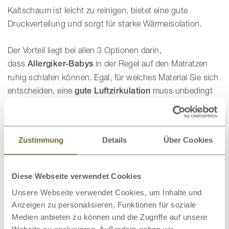
Kaltschaum ist leicht zu reinigen, bietet eine gute
Druckverteilung und sorgt für starke Wärmeisolation.
Der Vorteil liegt bei allen 3 Optionen darin,
dass
Allergiker-Babys
in der Regel auf den Matratzen
ruhig schlafen können. Egal, für welches Material Sie sich
entscheiden, eine
gute Luftzirkulation
muss unbedingt
gegeben sein, um die Atmungsaktivität der Matratze zu
erhöhen. Wird diese nicht ausreichend belüftet, kann das
Baby im Schlaf zu viel rückgestautes CO
einatmen.
2
Zustimmung
Details
Über Cookies
Lüften Sie regelmäßig die Matratze – so bleibt die
Qualität lange erhalten und der Hygienestandard
Diese Webseite verwendet Cookies
hoch.
Unsere Webseite verwendet Cookies, um Inhalte und
Anzeigen zu personalisieren, Funktionen für soziale
Nässeschutz: Der Schonbezug bei
Medien anbieten zu können und die Zugriffe auf unsere
Babymatratzen