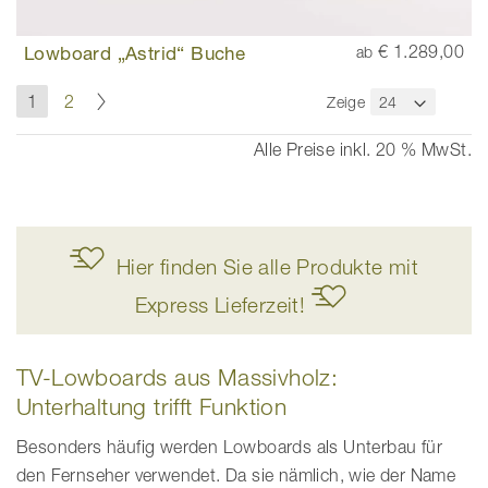
Lowboard „Astrid“ Buche
€ 1.289,00
ab
Seite
Seite
Weiter
Sie
Seite
1
2
Zeige
lesen
gerade
Alle Preise inkl. 20 % MwSt.
die
Seite
Hier finden Sie alle Produkte mit
Express Lieferzeit!
TV-Lowboards aus Massivholz:
Unterhaltung trifft Funktion
Besonders häufig werden Lowboards als Unterbau für
den Fernseher verwendet. Da sie nämlich, wie der Name