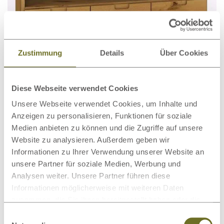
Zustimmung
Details
Über Cookies
Lowboard „Lukas“ Wildeiche
€ 1.604,00
ab
Diese Webseite verwendet Cookies
Unsere Webseite verwendet Cookies, um Inhalte und
Anzeigen zu personalisieren, Funktionen für soziale
Medien anbieten zu können und die Zugriffe auf unsere
Website zu analysieren. Außerdem geben wir
Informationen zu Ihrer Verwendung unserer Website an
unsere Partner für soziale Medien, Werbung und
Analysen weiter. Unsere Partner führen diese
Informationen möglicherweise mit weiteren Daten
zusammen, die Sie ihnen bereitgestellt haben oder die
sie im Rahmen Ihrer Nutzung der Dienste gesammelt
Einwilligungsauswahl
haben.