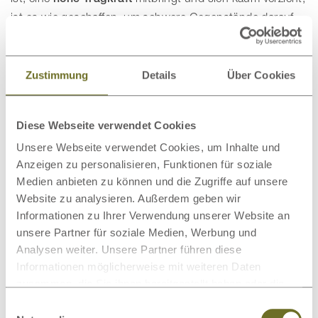
ist es wie geschaffen, um schwere Gegenstände darauf
abzustellen. Kein Wunder also, dass unsere
Eichen-
Lowboards gerne als Fernsehschrank verwendet
werden!
Zustimmung
Details
Über Cookies
Denn auf der
4 cm dicken Deckplatte
eines LaModula-
Modells stehen Elektrogeräte fest und sicher. Die
Breite
Diese Webseite verwendet Cookies
von 1,5 m
bedeutet zudem, dass auch große
Unsere Webseite verwendet Cookies, um Inhalte und
Fernsehgeräte nicht über die Seiten des Lowboards
Anzeigen zu personalisieren, Funktionen für soziale
hinausragen. Falls Sie das TV-Gerät nicht aufstellen,
Medien anbieten zu können und die Zugriffe auf unsere
sondern lieber hängend über dem Lowboard montieren
Website zu analysieren. Außerdem geben wir
wollen, wirkt es wie ein Gemälde und setzt die niedrige
Informationen zu Ihrer Verwendung unserer Website an
unsere Partner für soziale Medien, Werbung und
Kommode doppelt gut in Szene.
Analysen weiter. Unsere Partner führen diese
Ganz egal, wie Sie
Eichen-Lowboard und Fernseher
Informationen möglicherweise mit weiteren Daten
kombinieren, eine Tatsache bleibt: Das massive Holz ist
zusammen, die Sie ihnen bereitgestellt haben oder die
der ideale Kontrast zu elektrischen Geräten. Der
sie im Rahmen Ihrer Nutzung der Dienste gesammelt
Einwilligungsauswahl
haben.