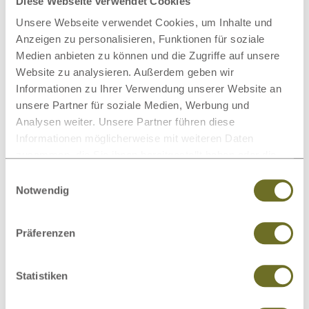
Natur-Latexmatratzen
Diese Webseite verwendet Cookies
Unsere Webseite verwendet Cookies, um Inhalte und
Anzeigen zu personalisieren, Funktionen für soziale
Medien anbieten zu können und die Zugriffe auf unsere
Website zu analysieren. Außerdem geben wir
Kommoden & Nachttische
Informationen zu Ihrer Verwendung unserer Website an
unsere Partner für soziale Medien, Werbung und
Analysen weiter. Unsere Partner führen diese
Informationen möglicherweise mit weiteren Daten
zusammen, die Sie ihnen bereitgestellt haben oder die
Bettwäsche
sie im Rahmen Ihrer Nutzung der Dienste gesammelt
Einwilligungsauswahl
haben.
Notwendig
Präferenzen
Wolldecken
Statistiken