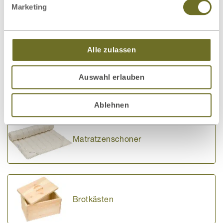
Marketing
Kopfkissen
Alle zulassen
Auswahl erlauben
Bettdecken
Ablehnen
Matratzenschoner
Brotkästen