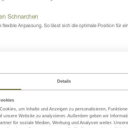
gen Schnarchen
flexible Anpassung. So lässt sich die optimale Position für ein
er Schnarchgeräusche
.
Details
Die Kombination: ergonomische Ma
Cookies
In Kombination mit einer passenden Matratze entsteht ein ga
ookies, um Inhalte und Anzeigen zu personalisieren, Funktionen
ideale Druckverteilung, der Lattenrost für die richtige Posit
auf unsere Website zu analysieren. Außerdem geben wir Informat
können:
rtner für soziale Medien, Werbung und Analysen weiter. Unsere