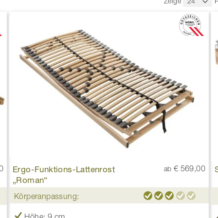
Zeige
P
0
Ergo-Funktions-Lattenrost
€ 569,00
ab
„Roman“
Körperanpassung:
Höhe: 9 cm