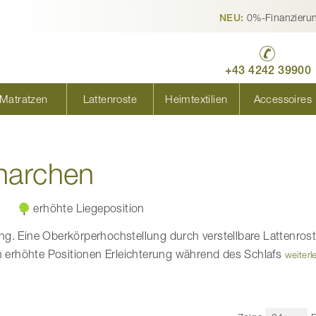
0%-Finanzieru
NEU:
+43 4242 39900
Matratzen
Lattenroste
Heimtextilien
Accessoires
narchen
erhöhte Liegeposition
ng. Eine Oberkörperhochstellung durch verstellbare Lattenro
en erhöhte Positionen Erleichterung während des Schlafs
weiterl