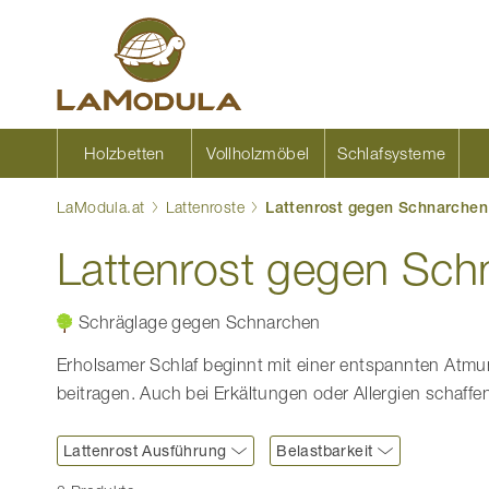
Zum
Inhalt
springen
Holzbetten
Vollholzmöbel
Schlafsysteme
LaModula.at
Lattenroste
Lattenrost gegen Schnarchen
Lattenrost gegen Sch
Schräglage gegen Schnarchen
Erholsamer Schlaf beginnt mit einer entspannten Atmu
beitragen. Auch bei Erkältungen oder Allergien schaff
Lattenrost Ausführung
Belastbarkeit