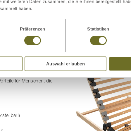
e mit weiteren Daten zusammen, die Sie ihnen bereitgestellt ha
die Schlafqualität verbessern
esammelt haben.
Atmen erleichtern
nächtliche Unruhe reduzieren
das subjektive Schnarchen positiv beeinflussen
Präferenzen
Statistiken
Auswahl erlauben
llung-Lattenrost
Vorteile für Menschen, die
stellbar!)
ng