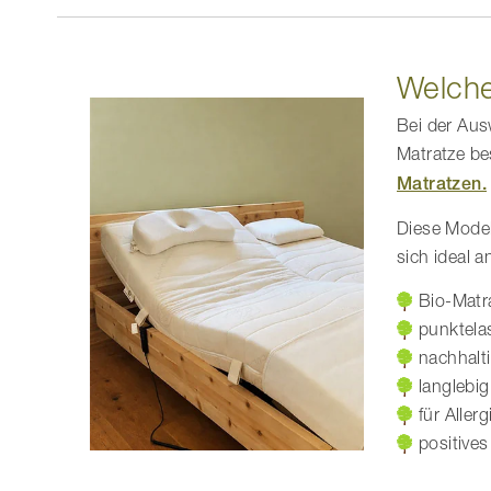
Welche
Bei der Ausw
Matratze be
Matratzen.
Diese Model
sich ideal 
Bio-Matr
punktela
nachhalt
langlebig
für Aller
positive