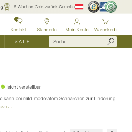
6 Wochen Geld-zurück-Garantie
ng
Kontakt
Standorte
Mein Konto
Warenkorb
S A L E
leicht verstellbar
ste kann bei mild-moderatem Schnarchen zur Linderung
esen ...