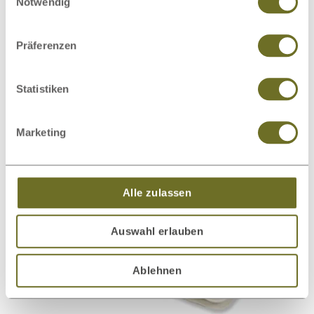
Notwendig
Präferenzen
TENCEL™ Faser Bettdecke Plus
€ 167,00
Statistiken
ab
express
Marketing
Alle zulassen
Auswahl erlauben
Ablehnen