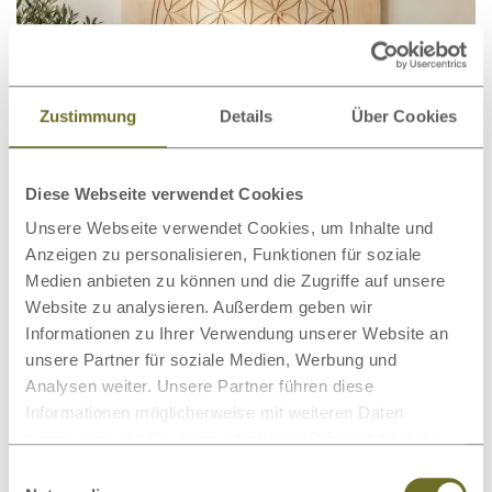
Zustimmung
Details
Über Cookies
Diese Webseite verwendet Cookies
Wandbild aus Zirbe „Blume des
€ 154,00
ab
Unsere Webseite verwendet Cookies, um Inhalte und
Lebens“
Anzeigen zu personalisieren, Funktionen für soziale
Medien anbieten zu können und die Zugriffe auf unsere
Website zu analysieren. Außerdem geben wir
Informationen zu Ihrer Verwendung unserer Website an
unsere Partner für soziale Medien, Werbung und
Analysen weiter. Unsere Partner führen diese
Informationen möglicherweise mit weiteren Daten
zusammen, die Sie ihnen bereitgestellt haben oder die
sie im Rahmen Ihrer Nutzung der Dienste gesammelt
Einwilligungsauswahl
haben.