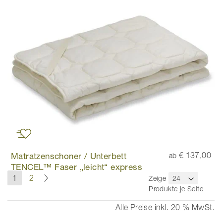
Matratzenschoner / Unterbett
€ 137,00
ab
TENCEL™ Faser „leicht“ express
Seite
Seite
Weiter
Sie
Seite
1
2
Zeige
lesen
Produkte je Seite
gerade
die
Alle Preise inkl. 20 % MwSt.
Seite