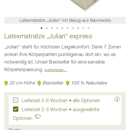
Latexmatratze „Julian“ mit Bezug aus Baumwolle
Zum
Latexmatratze „Julian“ express
Anfang
der
Bildgalerie
„Julian“ steht für höchsten Liegekomfort: Dank 7 Zonen
springen
sinken Ihre Körperpartien punktgenau dort ein, wo es
notwendig ist. Unser Bestseller für eine sensible
Körperanpassung.
weiterlesen
20 cm Höhe
Bestseller
100 % Naturlatex
Lieferzeit 5-6 Wochen
• alle Optionen
Lieferzeit 2-3 Wochen • ausgewählte
Optionen