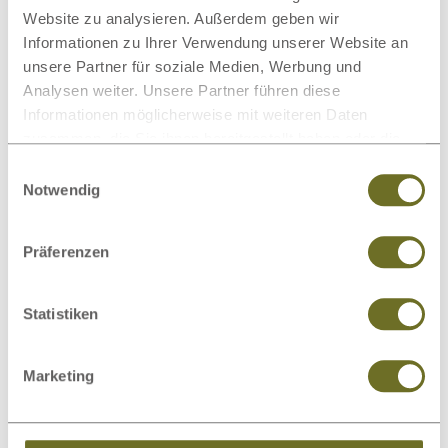
Bezug-Auswahl
Website zu analysieren. Außerdem geben wir
Informationen zu Ihrer Verwendung unserer Website an
Pflegehinweis
unsere Partner für soziale Medien, Werbung und
Analysen weiter. Unsere Partner führen diese
Topper
Informationen möglicherweise mit weiteren Daten
zusammen, die Sie ihnen bereitgestellt haben oder die
Beratung
sie im Rahmen Ihrer Nutzung der Dienste gesammelt
Einwilligungsauswahl
haben.
Notwendig
Kundenmeinungen
Präferenzen
Dieses Produkt bewerten
Statistiken
Schreiben Sie Ihre Meinung zu diesem Artikel:
Marketing
Latexmatratze „Julian“ express
Kundenrezension verfassen