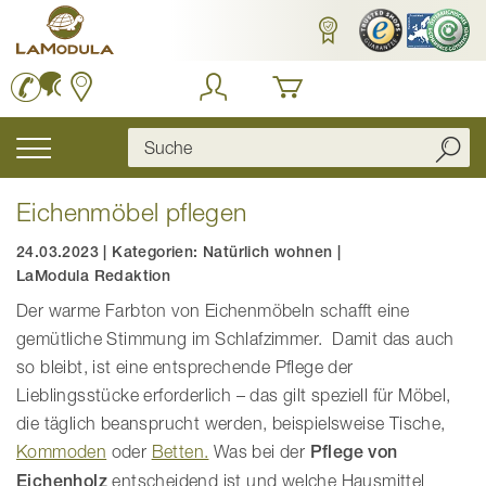
Zum
Inhalt
springen
Navigation
umschalten
Eichenmöbel pflegen
24.03.2023
|
Kategorien:
Natürlich wohnen
|
LaModula Redaktion
Der warme Farbton von Eichenmöbeln schafft eine
gemütliche Stimmung im Schlafzimmer. Damit das auch
so bleibt, ist eine entsprechende Pflege der
Lieblingsstücke erforderlich – das gilt speziell für Möbel,
die täglich beansprucht werden, beispielsweise Tische,
Kommoden
oder
Betten.
Was bei der
Pflege von
Eichenholz
entscheidend ist und welche Hausmittel