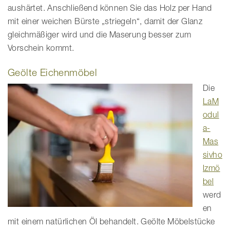
aushärtet. Anschließend können Sie das Holz per Hand
mit einer weichen Bürste „striegeln“, damit der Glanz
gleichmäßiger wird und die Maserung besser zum
Vorschein kommt.
Geölte Eichenmöbel
Die
LaM
odul
a-
Mas
sivho
lzmö
bel
werd
en
mit einem natürlichen Öl behandelt. Geölte Möbelstücke