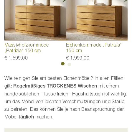
i“
Massivholzkommode
Eichenkommode „Patrizia“
M
„Patrizia“ 150 cm
150 cm
1
€ 1.599,00
€ 1.999,00
€
Wie reinigen Sie am besten Eichenmöbel? In allen Fällen
gilt:
Regelmäßiges TROCKENES Wischen
mit einem
handelsüblichen – fusselfreien –Haushaltstuch ist wichtig,
um das Möbel von leichten Verschmutzungen und Staub
zu befreien. Das können Sie je nach Beanspruchung der
Möbel
täglich
machen.