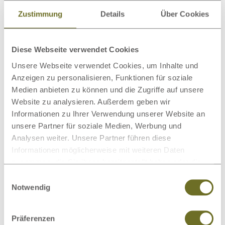
Zustimmung
Details
Über Cookies
Keine starke Hitze
Heiße Töpfe haben nichts auf dem Holztisch zu suchen.
Die starke Hitze hinterlässt weiße Stellen (wie eine Art
Diese Webseite verwendet Cookies
Verbrennung), die im schlimmsten Fall nur noch durch
Unsere Webseite verwendet Cookies, um Inhalte und
Abschleifen entfernt werden können.
Anzeigen zu personalisieren, Funktionen für soziale
Medien anbieten zu können und die Zugriffe auf unsere
Website zu analysieren. Außerdem geben wir
Keine starken Putzmittel
Informationen zu Ihrer Verwendung unserer Website an
Nutzen Sie für das tägliche Wischen keine starken
unsere Partner für soziale Medien, Werbung und
Putzmittel, da diese häufig Schleifpartikel enthalten und
Analysen weiter. Unsere Partner führen diese
das Eichenholz zerkratzen.
Informationen möglicherweise mit weiteren Daten
Möchten Sie möglichst lange Freude an Ihren
zusammen, die Sie ihnen bereitgestellt haben oder die
Eichenholzmöbeln haben, sind diese Punkte besonders
sie im Rahmen Ihrer Nutzung der Dienste gesammelt
Einwilligungsauswahl
entscheidend!
haben.
Notwendig
Präferenzen
Bilder
: