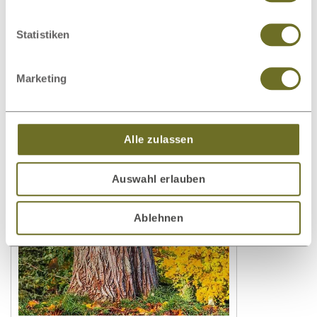
© New Africa - stock.adobe.com
Statistiken
Autor:
LaModula Redaktion
Marketing
← Vorheriger
Nächster →
Alle zulassen
Ähnliche Artikel:
Auswahl erlauben
Ablehnen