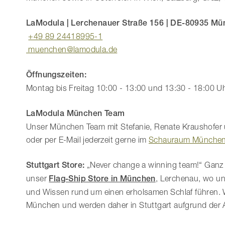
LaModula |
Lerchenauer Straße 156 |
DE-80935 Mü
+49 89 24418995-1
muenchen@lamodula.de
Öffnungszeiten:
Montag bis Freitag 10:00 - 13:00 und 13:30 - 18:00 U
LaModula München Team
Unser München Team mit Stefanie, Renate Kraushofer u
oder per E-Mail jederzeit gerne im
Schauraum Münche
Stuttgart Store:
„Never change a winning team!“ Ganz 
unser
Flag-Ship Store in München
, Lerchenau, wo un
und Wissen rund um einen erholsamen Schlaf führen. W
München und werden daher in Stuttgart aufgrund der 