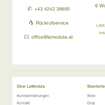
6 W
+43 4242 39900
Rückrufservice
LaMo
fre
office@lamodula.at
Über LaModula
Standorte
Kundenmeinungen
Wien
Kontakt
Graz