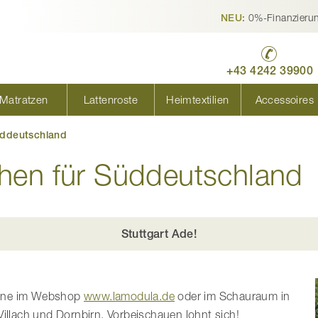
0%-Finanzieru
NEU:
+43 4242 39900
Matratzen
Lattenroste
Heimtextilien
Accessoires
üddeutschland
hen für Süddeutschland
Stuttgart Ade!
line im Webshop
www.lamodula.de
oder im Schauraum in
illach und Dornbirn. Vorbeischauen lohnt sich!