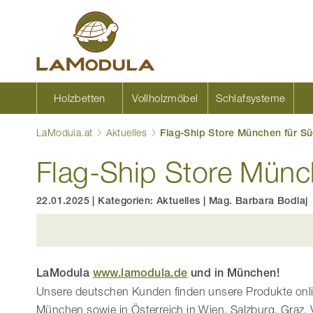
Zum
Inhalt
springen
Holzbetten
Vollholzmöbel
Schlafsysteme
LaModula.at
Aktuelles
Flag-Ship Store München für S
Flag-Ship Store Münc
22.01.2025
|
Kategorien:
Aktuelles
|
Mag. Barbara Bodlaj
LaModula
www.lamodula.de
und in München!
Unsere deutschen Kunden finden unsere Produkte on
München sowie in Österreich in Wien, Salzburg, Graz, V