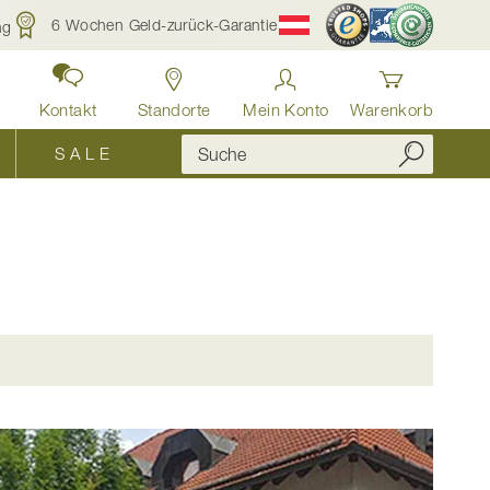
6 Wochen Geld-zurück-Garantie
ng
Kontakt
Standorte
Mein Konto
Warenkorb
S A L E