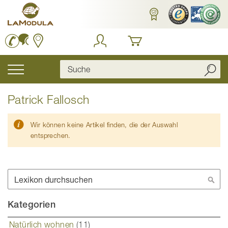
Zum
Inhalt
springen
Navigation
umschalten
Patrick Fallosch
Wir können keine Artikel finden, die der Auswahl
entsprechen.
Suche
Suc
Kategorien
Natürlich wohnen
(11)