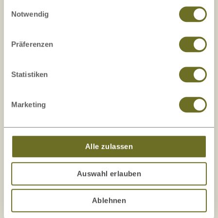
Montageservice möglich!
sie im Rahmen Ihrer Nutzung der Dienste gesammelt
Einwilligungsauswahl
haben.
Notwendig
weitere Informationen
Präferenzen
Statistiken
Sicher bezahlen
Marketing
Alle zulassen
Auswahl erlauben
Ablehnen