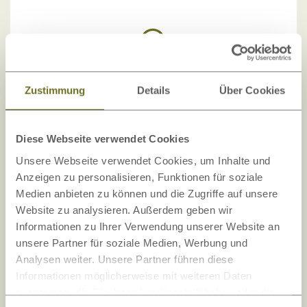
6 Wochen Geld-zurück-Garantie
Zustimmung
Details
Über Cookies
LaModula gewährt Ihnen eine freiwillige 6
Diese Webseite verwendet Cookies
Wochen Geld-zurück-Garantie.
Unsere Webseite verwendet Cookies, um Inhalte und
Anzeigen zu personalisieren, Funktionen für soziale
Medien anbieten zu können und die Zugriffe auf unsere
Website zu analysieren. Außerdem geben wir
Informationen zu Ihrer Verwendung unserer Website an
unsere Partner für soziale Medien, Werbung und
Versandkostenfrei
Analysen weiter. Unsere Partner führen diese
Informationen möglicherweise mit weiteren Daten
in Österreich, Deutschland und Italien.
zusammen, die Sie ihnen bereitgestellt haben oder die