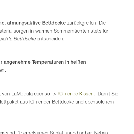
ne, atmungsaktive Bettdecke
zurückgreifen. Die
aterial sorgen in warmen Sommernächten stets für
leichte Bettdecke
entscheiden.
ür
angenehme Temperaturen in heißen
en.
ot von LaModula ebenso ->
Kühlende Kissen.
Damit Sie
plettpaket aus kühlender Bettdecke und ebensolchem
en
sind für erholsamen Schlaf unabdingbar. Neben