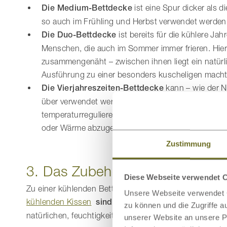
Die Medium-Bettdecke
ist eine Spur dicker als d
so auch im Frühling und Herbst verwendet werden
Die Duo-Bettdecke
ist bereits für die kühlere Jah
Menschen, die auch im Sommer immer frieren. Hie
zusammengenäht – zwischen ihnen liegt ein natürlic
Ausführung zu einer besonders kuscheligen macht
Die Vierjahreszeiten-Bettdecke
kann – wie der N
über verwendet werden. Sie ist durch ihre natürli
temperaturregulierenden Materialien dazu in der 
oder Wärme abzugeben, die Ihr Körper benötigt.
Zustimmung
3. Das Zubehör: kühlende Bett
Diese Webseite verwendet 
Zu einer kühlenden Bettdecke gehört ebenso das pas
Unsere Webseite verwendet C
kühlenden Kissen
sind die ideale Ergänzung
zu Ihre
zu können und die Zugriffe 
natürlichen, feuchtigkeitsregulierenden Materialien.
unserer Website an unsere Pa