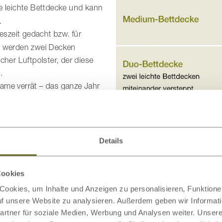
ie leichte Bettdecke und kann
.
reszeit gedacht bzw. für
r werden zwei Decken
her Luftpolster, der diese
.
ame verrät – das ganze Jahr
ch atmenden und
Lage, immer genau die Kühlung
Details
decke und Kissen
Cookies
sende Kissen. Denn was bringt angenehme Kühle am Körper, w
ookies, um Inhalte und Anzeigen zu personalisieren, Funktionen
r herrlich kühlenden Bettdecke. Mit TENCEL™ Faser und Wilds
auf unsere Website zu analysieren. Außerdem geben wir Informat
rtner für soziale Medien, Werbung und Analysen weiter. Unsere