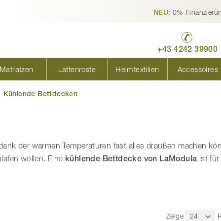
0%-Finanzieru
NEU:
+43 4242 39900
Matratzen
Lattenroste
Heimtextilien
Accessoires
Kühlende Bettdecken
ir dank der warmen Temperaturen fast alles draußen machen kö
lafen wollen. Eine
kühlende Bettdecke von LaModula
ist fü
Zeige
P