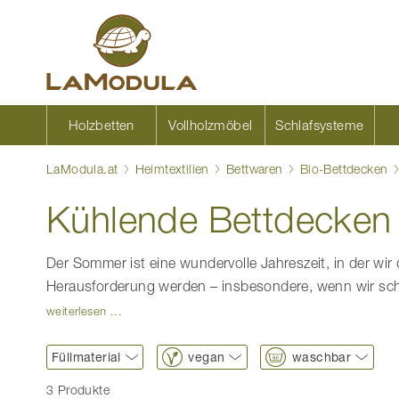
Zum
Inhalt
springen
Holzbetten
Vollholzmöbel
Schlafsysteme
LaModula.at
Heimtextilien
Bettwaren
Bio-Bettdecken
Kühlende Bettdecken
Der Sommer ist eine wundervolle Jahreszeit, in der w
Herausforderung werden – insbesondere, wenn wir sch
weiterlesen ...
Füllmaterial
vegan
waschbar
3 Produkte