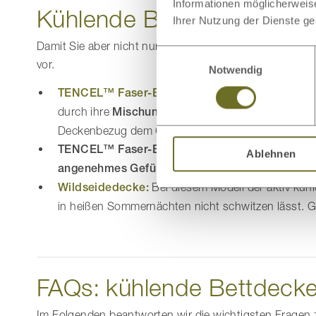
Informationen möglicherweis
Kühlende Bettdecke für d
Ihrer Nutzung der Dienste g
Damit Sie aber nicht nur die Vorzüge unserer kühlend
Einwilligungsauswahl
vor.
Notwendig
TENCEL™ Faser-Bettdecke „Perkal“:
Diese küh
durch ihre
Mischung aus TENCEL™ Faser und P
Deckenbezug dem Ganzen ein wunderbar kuschelige
TENCEL™ Faser-Bettdecke „Feinbatist“:
Auch d
Ablehnen
angenehmes Gefühl
Feinbatist erfüllt bei diesem
Wildseidedecke:
Bei diesem Modell der aktiv kü
in heißen Sommernächten nicht schwitzen lässt. Gl
FAQs: kühlende Bettdeck
Im Folgenden beantworten wir die wichtigsten Frage