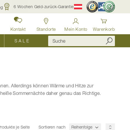
6 Wochen Geld-zurück-Garantie
ng
Kontakt
Standorte
Mein Konto
Warenkorb
S A L E
nnen. Allerdings können Wärme und Hitze zur
r heiße Sommernächte daher genau das Richtige.
rodukte je Seite
Sortieren nach