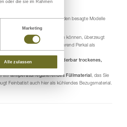
ben oder die sie im Rahmen
LaModula
en, stellen wir Ihnen im Folgenden besagte Modelle
Marketing
ezeigten Ausführungen erwerben können, überzeugt
e Feuchtigkeitsregulierung, während Perkal als
TENCEL™ Faser, die für ein
wunderbar trockenes,
Alle zulassen
e als
temperaturregulierendes Füllmaterial
, das Sie
ugt Feinbatist auch hier als kühlendes Bezugsmaterial.