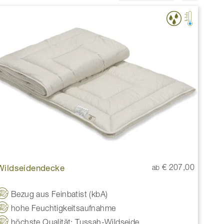
Wildseidendecke
€ 207,00
ab
Bezug aus Feinbatist (kbA)
hohe Feuchtigkeitsaufnahme
höchste Qualität: Tussah-Wildseide