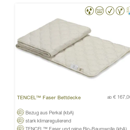
TENCEL™ Faser Bettdecke
€ 167,0
ab
Bezug aus Perkal (kbA)
stark klimaregulierend
TENCEL™ Faser und reine Bio-Baumwolle (kbA)