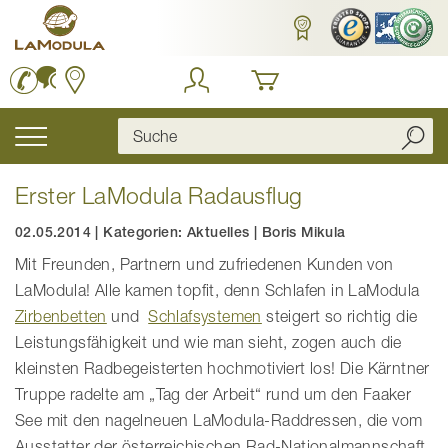
Zum
Inhalt
springen
Navigation
umschalten
Erster LaModula Radausflug
02.05.2014
|
Kategorien:
Aktuelles
|
Boris Mikula
Mit Freunden, Partnern und zufriedenen Kunden von
LaModula! Alle kamen topfit, denn Schlafen in LaModula
Zirbenbetten
und
Schlafsystemen
steigert so richtig die
Leistungsfähigkeit und wie man sieht, zogen auch die
kleinsten Radbegeisterten hochmotiviert los! Die Kärntner
Truppe radelte am „Tag der Arbeit“ rund um den Faaker
See mit den nagelneuen LaModula-Raddressen, die vom
Ausstatter der österreichischen Rad-Nationalmannschaft