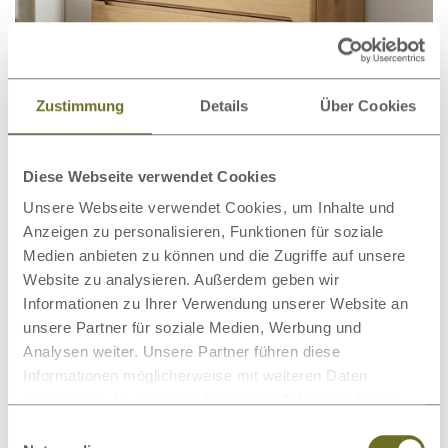
Zustimmung
Details
Über Cookies
Diese Webseite verwendet Cookies
Kommode Wildeiche Hell
€ 1.399,00
ab
„Marlon“ 100 cm
Unsere Webseite verwendet Cookies, um Inhalte und
Anzeigen zu personalisieren, Funktionen für soziale
Medien anbieten zu können und die Zugriffe auf unsere
Website zu analysieren. Außerdem geben wir
Informationen zu Ihrer Verwendung unserer Website an
unsere Partner für soziale Medien, Werbung und
Analysen weiter. Unsere Partner führen diese
Informationen möglicherweise mit weiteren Daten
zusammen, die Sie ihnen bereitgestellt haben oder die
sie im Rahmen Ihrer Nutzung der Dienste gesammelt
Einwilligungsauswahl
haben.