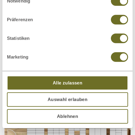
Notwendig
Präferenzen
Kommode Wildeiche Hell
€ 899,00
ab
Statistiken
„Marlon“ 50 cm
Marketing
Alle zulassen
Auswahl erlauben
Ablehnen