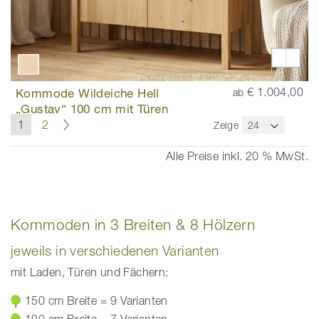
Kommode Wildeiche Hell
€ 1.004,00
ab
„Gustav“ 100 cm mit Türen
Seite
Seite
Weiter
Sie
Seite
1
2
Zeige
lesen
gerade
Alle Preise inkl. 20 % MwSt.
die
Seite
Kommoden in 3 Breiten & 8 Hölzern
jeweils in verschiedenen Varianten
mit Laden, Türen und Fächern:
150 cm Breite = 9 Varianten