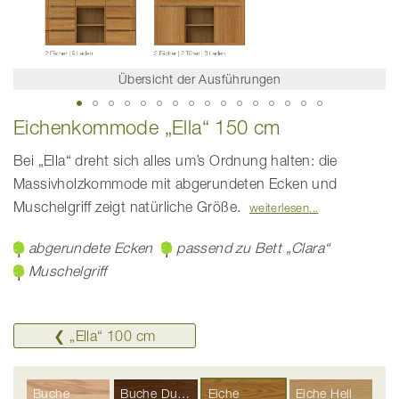
Übersicht der Ausführungen
Zum
Eichenkommode „Ella“ 150 cm
Anfang
der
Bildgalerie
Bei „Ella“ dreht sich alles um’s Ordnung halten: die
springen
Massivholzkommode mit abgerundeten Ecken und
Muschelgriff zeigt natürliche Größe.
weiterlesen
abgerundete Ecken
passend zu Bett „Clara“
Muschelgriff
❮ „Ella“ 100 cm
Buche
Buche Dunkel
Eiche
Eiche Hell