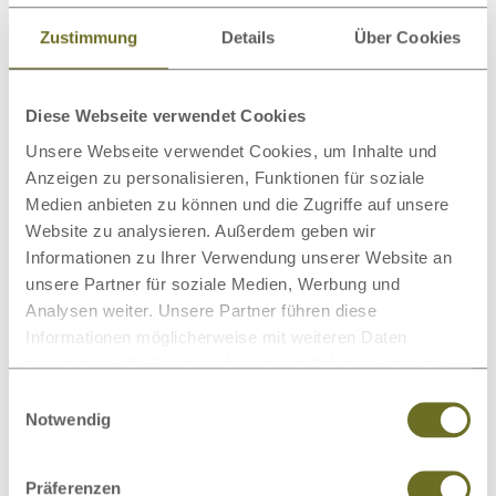
Bio-Bettwäsche
Zustimmung
Details
Über Cookies
Diese Webseite verwendet Cookies
Unsere Webseite verwendet Cookies, um Inhalte und
Spannleintücher
Wollteppiche
Anzeigen zu personalisieren, Funktionen für soziale
Medien anbieten zu können und die Zugriffe auf unsere
Website zu analysieren. Außerdem geben wir
Informationen zu Ihrer Verwendung unserer Website an
Dieses Produkt bewerten
unsere Partner für soziale Medien, Werbung und
Analysen weiter. Unsere Partner führen diese
Schreiben Sie Ihre Meinung zu diesem Artikel:
Informationen möglicherweise mit weiteren Daten
Lattenrost „Eva“
zusammen, die Sie ihnen bereitgestellt haben oder die
sie im Rahmen Ihrer Nutzung der Dienste gesammelt
Einwilligungsauswahl
Kundenrezension verfassen
haben.
Notwendig
Präferenzen