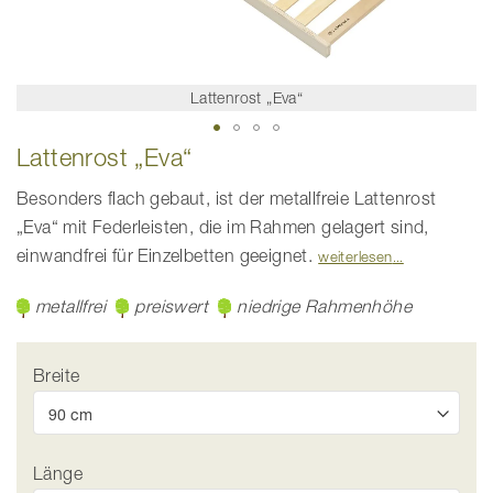
Lattenrost „Eva“
Zum
Lattenrost „Eva“
Anfang
der
Bildgalerie
Besonders flach gebaut, ist der metallfreie Lattenrost
springen
„Eva“ mit Federleisten, die im Rahmen gelagert sind,
einwandfrei für Einzelbetten geeignet.
weiterlesen
metallfrei
preiswert
niedrige Rahmenhöhe
Breite
Länge