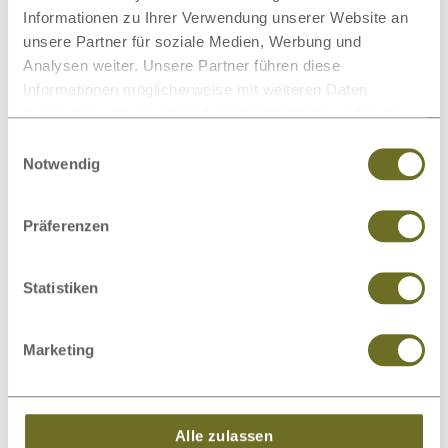
Schränke
Informationen zu Ihrer Verwendung unserer Website an
Bio-Bettwäsche
unsere Partner für soziale Medien, Werbung und
Analysen weiter. Unsere Partner führen diese
Informationen möglicherweise mit weiteren Daten
zusammen, die Sie ihnen bereitgestellt haben oder die
sie im Rahmen Ihrer Nutzung der Dienste gesammelt
Einwilligungsauswahl
haben.
Notwendig
Spannleintücher
Wollteppiche
Präferenzen
Dieses Produkt bewerten
Statistiken
Schreiben Sie Ihre Meinung zu diesem Artikel:
Lattenrost „Florian“ - Zirbe
Marketing
Kundenrezension verfassen
Alle zulassen