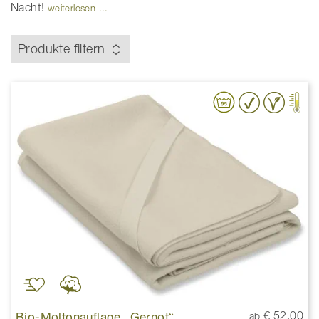
Nacht!
weiterlesen ...
Produkte filtern
Bio-Moltonauflage „Gernot“
€ 52,00
ab