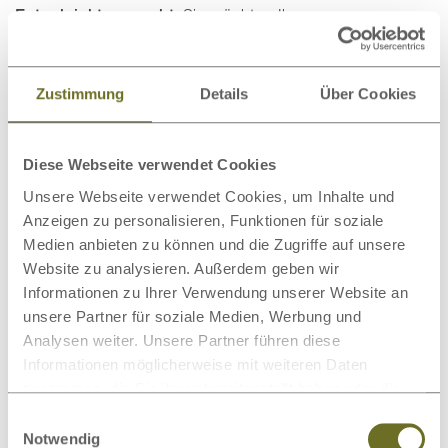
Extra leicht gemacht
: Sie möchten Ihren
Matratzenschoner / Unterbett
in allen Größen
waschen?
Wir machen es möglich! Unsere Modelle
TENCEL™ Faser
Zustimmung
Details
Über Cookies
„leicht“
und
Baumwolle „leicht“
sind extra so konzipiert,
dass alle Größen problemlos in Ihre Waschmaschine
passen.
Diese Webseite verwendet Cookies
Das Geheimnis dahinter?
Eine geringe Füllmenge von
2
Unsere Webseite verwendet Cookies, um Inhalte und
200 g/m
macht‘s möglich!
Anzeigen zu personalisieren, Funktionen für soziale
Das Beste aus der Natur
Medien anbieten zu können und die Zugriffe auf unsere
Website zu analysieren. Außerdem geben wir
Sie setzen auf natürliche Materialien? Wir auch! LaModula
Informationen zu Ihrer Verwendung unserer Website an
verwendet ausschließlich ausgewählte
Naturmaterialien
unsere Partner für soziale Medien, Werbung und
und zertifizierte Rohstoffe
für die Produkte.
Analysen weiter. Unsere Partner führen diese
Informationen möglicherweise mit weiteren Daten
Die folgenden natürlichen Materialien sind besonders für
zusammen, die Sie ihnen bereitgestellt haben oder die
Allergiker geeignet
: Baumwolle, TENCEL™
Faser und
sie im Rahmen Ihrer Nutzung der Dienste gesammelt
Einwilligungsauswahl
TENCEL™ Faser/Mais.
haben.
Notwendig