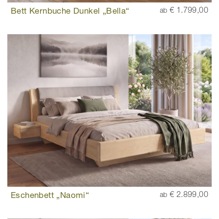
Bett Kernbuche Dunkel „Bella“
€ 1.799,00
ab
Eschenbett „Naomi“
€ 2.899,00
ab