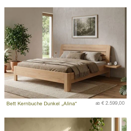
Bett Kernbuche Dunkel „Alina“
€ 2.599,00
ab