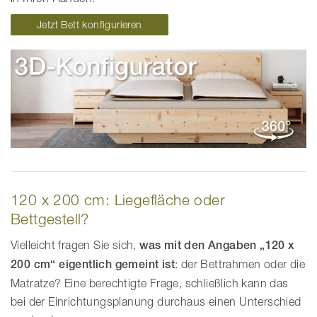
Jetzt Bett konfigurieren
120 x 200 cm: Liegefläche oder
Bettgestell?
Vielleicht fragen Sie sich,
was mit den Angaben „120 x
200 cm“ eigentlich gemeint ist
: der Bettrahmen oder die
Matratze? Eine berechtigte Frage, schließlich kann das
bei der Einrichtungsplanung durchaus einen Unterschied