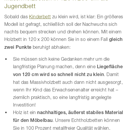
Jugendbett
Sobald das
Kinderbett
zu klein wird, ist klar: Ein größeres
Modell ist gefragt, schließlich soll der Nachwuchs sich
nachts bequem strecken und drehen können. Mit einem
Holzbett in 120 x 200 können Sie in so einem Fall
gleich
zwei Punkte
beruhigt abhaken:
Sie müssen sich keine Gedanken mehr um die
langfristige Planung machen, denn eine
Liegefläche
von 120 cm wird so schnell nicht zu klein
. Damit
hat das Massivholzbett auch dann nicht ausgesorgt,
wenn Ihr Kind das Erwachsenenalter erreicht hat –
ziemlich praktisch, so eine langfristig angelegte
Investition!
Holz ist ein
nachhaltiges, äußerst stabiles Material
für den Möbelbau
. Unsere Echtholzbetten können
Sie in 100 Prozent metallfreier Qualität wählen,