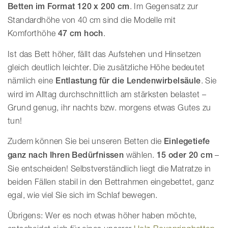
Betten im Format 120 x 200 cm
. Im Gegensatz zur
Standardhöhe von 40 cm sind die Modelle mit
Komforthöhe
47 cm hoch
.
Ist das Bett höher, fällt das Aufstehen und Hinsetzen
gleich deutlich leichter. Die zusätzliche Höhe bedeutet
nämlich eine
Entlastung für die Lendenwirbelsäule
. Sie
wird im Alltag durchschnittlich am stärksten belastet –
Grund genug, ihr nachts bzw. morgens etwas Gutes zu
tun!
Zudem können Sie bei unseren Betten die
Einlegetiefe
ganz nach Ihren Bedürfnissen
wählen.
15 oder 20 cm
–
Sie entscheiden! Selbstverständlich liegt die Matratze in
beiden Fällen stabil in den Bettrahmen eingebettet, ganz
egal, wie viel Sie sich im Schlaf bewegen.
Übrigens: Wer es noch etwas höher haben möchte,