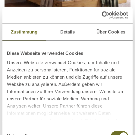
Zustimmung
Details
Über Cookies
Wildeichenbett „Naomi“
€ 2.899,00
ab
Diese Webseite verwendet Cookies
Unsere Webseite verwendet Cookies, um Inhalte und
Anzeigen zu personalisieren, Funktionen für soziale
Medien anbieten zu können und die Zugriffe auf unsere
Website zu analysieren. Außerdem geben wir
Informationen zu Ihrer Verwendung unserer Website an
unsere Partner für soziale Medien, Werbung und
Analysen weiter. Unsere Partner führen diese
Informationen möglicherweise mit weiteren Daten
zusammen, die Sie ihnen bereitgestellt haben oder die
sie im Rahmen Ihrer Nutzung der Dienste gesammelt
Einwilligungsauswahl
haben.