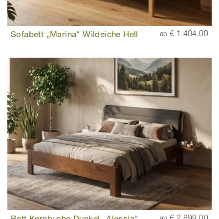
Sofabett „Marina“ Wildeiche Hell
€ 1.404,00
ab
Bett Kernbuche Dunkel „Alessia“
€ 2.899,00
ab