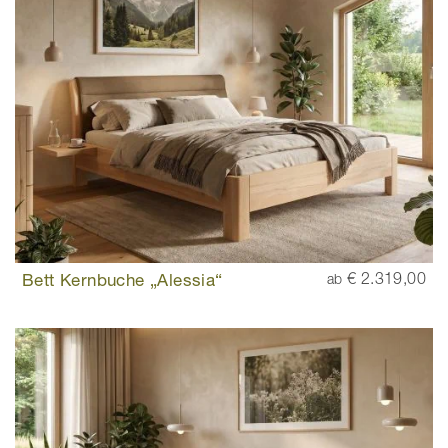
Bett Kernbuche „Alessia“
€ 2.319,00
ab