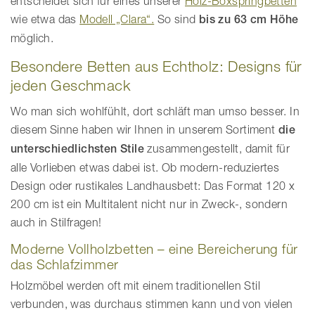
entscheidet sich für eines unserer
Holz-Boxspringbetten
wie etwa das
Modell „Clara“.
So sind
bis zu 63 cm Höhe
möglich.
Besondere Betten aus Echtholz: Designs für
jeden Geschmack
Wo man sich wohlfühlt, dort schläft man umso besser. In
diesem Sinne haben wir Ihnen in unserem Sortiment
die
unterschiedlichsten Stile
zusammengestellt, damit für
alle Vorlieben etwas dabei ist. Ob modern-reduziertes
Design oder rustikales Landhausbett: Das Format 120 x
200 cm ist ein Multitalent nicht nur in Zweck-, sondern
auch in Stilfragen!
Moderne Vollholzbetten – eine Bereicherung für
das Schlafzimmer
Holzmöbel werden oft mit einem traditionellen Stil
verbunden, was durchaus stimmen kann und von vielen