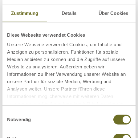
Einfache Montage
Zustimmung
Details
Über Cookies
Über unser Holz
Diese Webseite verwendet Cookies
Unsere Webseite verwendet Cookies, um Inhalte und
Weitere passende Kategorien zu diesem
Anzeigen zu personalisieren, Funktionen für soziale
Produkt
Medien anbieten zu können und die Zugriffe auf unsere
Website zu analysieren. Außerdem geben wir
Informationen zu Ihrer Verwendung unserer Website an
unsere Partner für soziale Medien, Werbung und
Analysen weiter. Unsere Partner führen diese
Informationen möglicherweise mit weiteren Daten
Latexmatratzen
Lattenroste
zusammen, die Sie ihnen bereitgestellt haben oder die
sie im Rahmen Ihrer Nutzung der Dienste gesammelt
Einwilligungsauswahl
haben.
Notwendig