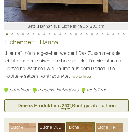
Bett „Hanna“ aus Eiche in 180 x 200 cm
Zum
Eichenbett „Hanna“
Anfang
der
Bildgalerie
„Hanna“ möchte gesehen werden! Das Zusammenspiel
springen
leichter und massiver Teile beeindruckt. Die vier starken
Holzbeine wachsen wie Bäume aus dem Boden. Die
Kopfteile setzen Kontrapunkte.
weiterlesen
puristisch
massive Holzstärke
metallfrei
Dieses Produkt im
Konfigurator öffnen
Buche
Buche Dunkel
Eiche
Eiche Hell