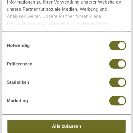
Matratzenschoner
Wollteppiche
Informationen zu Ihrer Verwendung unserer Website an
unsere Partner für soziale Medien, Werbung und
Analysen weiter. Unsere Partner führen diese
Informationen möglicherweise mit weiteren Daten
zusammen, die Sie ihnen bereitgestellt haben oder die
sie im Rahmen Ihrer Nutzung der Dienste gesammelt
Einwilligungsauswahl
haben.
Beimöbel
Wolldecken
Notwendig
Präferenzen
Dieses Produkt bewerten
Statistiken
Schreiben Sie Ihre Meinung zu diesem Artikel:
Zirbenschrank „Egon“ 5-türig
Marketing
Kundenrezension verfassen
Alle zulassen