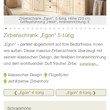
Zirbenschrank „Egon“, 5-türig, Höhe 220 cm,
Griffausführung „Heidi“, Inneneinrichtung: E
Zum
Zirbenschrank „Egon“ 5-türig
Anfang
der
Bildgalerie
„Egon“ – perfekt abgestimmt auf Ihre Bedürfnisse, innen
springen
wie außen. Dieser massive Zirbenschrank überzeugt mit
seinem klassischen Design, der flexiblen Inneneinrichtung
und dem wohltuenden Duft frischer Zirbe.
weiterlesen
klassisches Design
Flügeltüren
zertifiziertes Zirbenholz
❮ „Egon“ 4-türig
„Egon“ ­6-türig ❯
Schrankhöhe