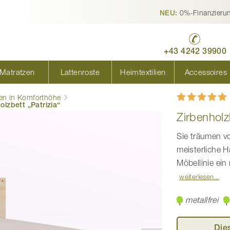
0%-Finanzieru
NEU:
+43 4242 39900
Matratzen
Lattenroste
Heimtextilien
Accessoires
Bewertung:
en in Komforthöhe
100
100
% of
olzbett „Patrizia“
Zirbenholzb
Sie träumen vo
meisterliche 
Möbellinie ein
weiterlesen
metallfrei
Die