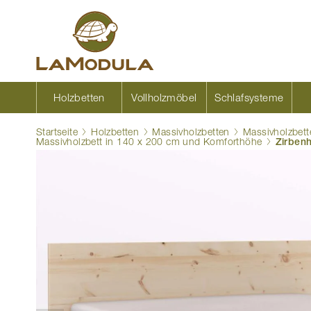
Zum
Inhalt
springen
Holzbetten
Vollholzmöbel
Schlafsysteme
Startseite
Holzbetten
Massivholzbetten
Massivholzbett
Massivholzbett in 140 x 200 cm und Komforthöhe
Zirbenh
Zum
Ende
der
Bildgalerie
springen