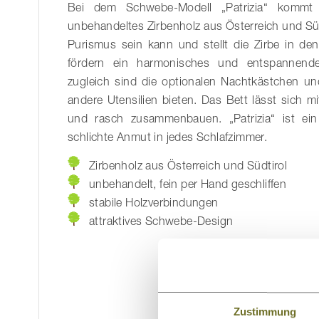
Bei dem Schwebe-Modell „Patrizia“ kommt r
unbehandeltes Zirbenholz aus Österreich und Südt
Purismus sein kann und stellt die Zirbe in den
fördern ein harmonisches und entspannende
zugleich sind die optionalen Nachtkästchen und
andere Utensilien bieten. Das Bett lässt sich mi
und rasch zusammenbauen. „Patrizia“ ist ein
schlichte Anmut in jedes Schlafzimmer.
Zirbenholz aus Österreich und Südtirol
unbehandelt, fein per Hand geschliffen
stabile Holzverbindungen
attraktives Schwebe-Design
Teil der Möbelserie
eckig
Passende Möbel
im 
Zustimmung