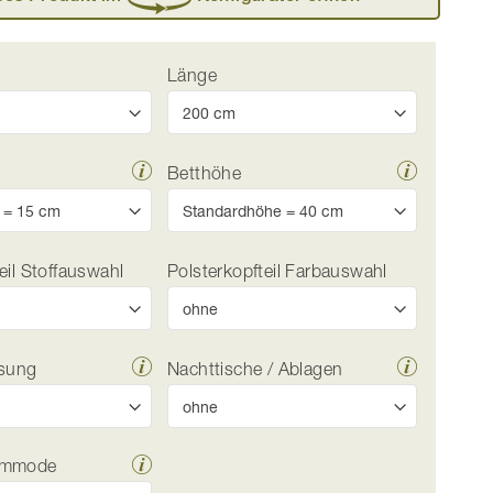
Länge
Betthöhe
eil Stoffauswahl
Polsterkopfteil Farbauswahl
irbenholzbett „Patrizia“ in 180 x 200 cm, mit zwei Ablag
äsung
Nachttische / Ablagen
ommode