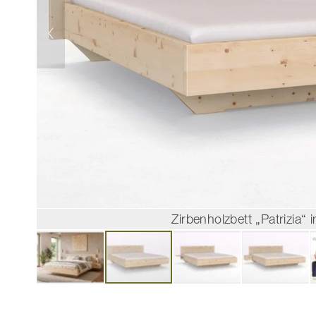
Zirbenholzbett „Patrizia“
Zum
Anfang