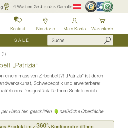
6 Wochen Geld-zurück-Garantie
ng
Kontakt
Standorte
Mein Konto
Warenkorb
S A L E
1
ett „Patrizia“
n einem massiven Zirbenbett?! „Patrizia“ ist durch
Handwerkskunst, Schwebeoptik und erweiterbarer
 natürliches Designstück für Ihren Schlafbereich.
per Hand fein geschliffen
natürliche Oberfläche
ses Produkt im
Konfigurator öffnen