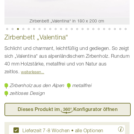
Zirbenbett „Valentina“ in 180 x 200 cm
Zum
Zirbenbett „Valentina“
Anfang
der
Bildgalerie
Schlicht und charmant, leichtfüßig und gediegen. So zeigt
springen
sich „Valentina“ aus alpenländischem Zirbenholz. Rundum
40 mm Holzstärke, metallfrei und von Natur aus
zeitlos.
weiterlesen
Zirbenholz aus den Alpen
metallfrei
zeitloses Design
Dieses Produkt im
Konfigurator öffnen
Lieferzeit 7-8 Wochen
• alle Optionen