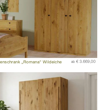
renschrank „Romana“ Wildeiche
€ 3.669,00
ab