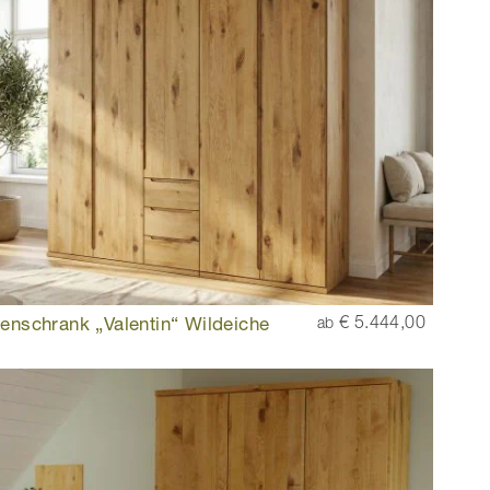
enschrank „Valentin“ Wildeiche
€ 5.444,00
ab