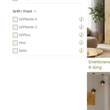
Griff / Front
Griffleiste A
Griffleiste C
Grifflos
Herz
Seite
Drehtürens
6-türig