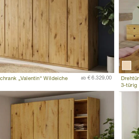
chrank „Valentin“ Wildeiche
€ 6.329,00
Drehtü
ab
3-türig