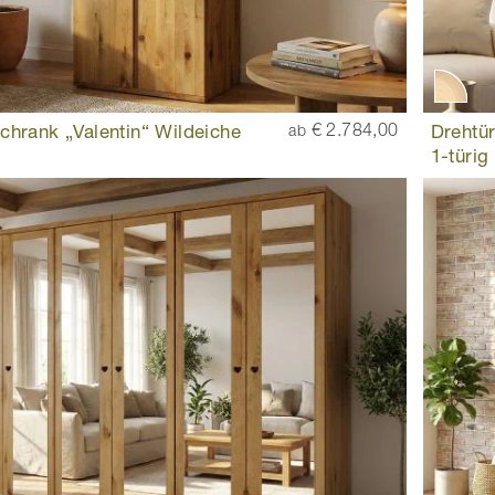
chrank „Valentin“ Wildeiche
€ 2.784,00
Drehtür
ab
1-türig