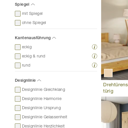
Spiegel
mit Spiegel
ohne Spiegel
Kantenausführung
eckig
eckig & rund
rund
Designlinie
Drehtürens
Designlinie Gleichklang
türig
Designlinie Harmonie
Designlinie Ursprung
Designlinie Gelassenheit
Designlinie Herzlichkeit