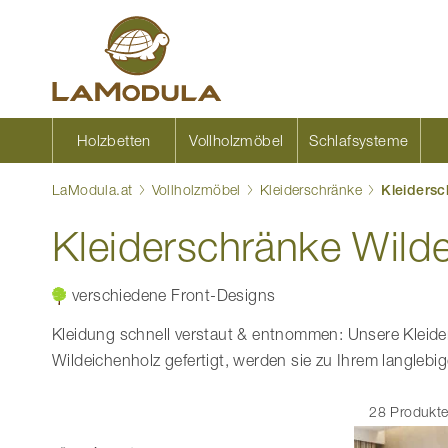
Zum
Inhalt
springen
Holzbetten
Vollholzmöbel
Schlafsysteme
LaModula.at
Vollholzmöbel
Kleiderschränke
Kleidersc
Kleiderschränke Wild
verschiedene Front-Designs
Kleidung schnell verstaut & entnommen: Unsere Kleide
Wildeichenholz gefertigt, werden sie zu Ihrem langleb
28 Produkt