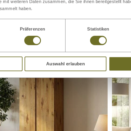
e mit weiteren Daten zusammen, die Sie ihnen bereitgestellt ha
esammelt haben.
Präferenzen
Statistiken
enschrank aus Wildeiche
€ 5.999,00
Drehtür
ab
-türig
3-türig
Auswahl erlauben