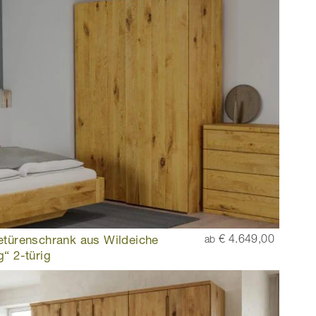
etürenschrank aus Wildeiche
€ 4.649,00
ab
“ 2-türig