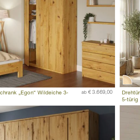
chrank „Egon“ Wildeiche 3-
€ 3.669,00
Drehtür
ab
5-türig