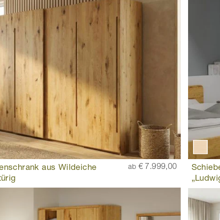
enschrank aus Wildeiche
€ 7.999,00
Schieb
ab
türig
„Ludwig