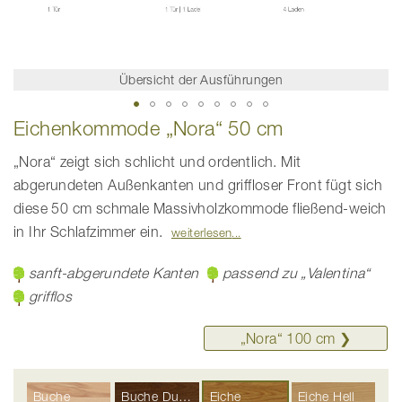
Übersicht der Ausführungen
Zum
Eichenkommode „Nora“ 50 cm
Anfang
der
Bildgalerie
„Nora“ zeigt sich schlicht und ordentlich. Mit
springen
abgerundeten Außenkanten und griffloser Front fügt sich
diese 50 cm schmale Massivholzkommode fließend-weich
in Ihr Schlafzimmer ein.
weiterlesen
sanft-abgerundete Kanten
passend zu „Valentina“
grifflos
„Nora“ ­100 cm ❯
Buche
Buche Dunkel
Eiche
Eiche Hell