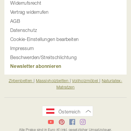
Widerrufsrecht
Vertrag widerrufen
AGB
Datenschutz
Cookie-Einstellungen bearbeiten
Impressum
Beschwerden/Streitschlichtung
Newsletter abonnieren
Zirbenbetten
|
Massivholzbetten
|
Vollholzmöbel
|
Naturlatex-
Matratzen
Österreich
YouTube
Pinterest
Facebook
Instagram
Alle Preise sind in Euro (€) inkl. gesetzlicher Umsatzsteuer.