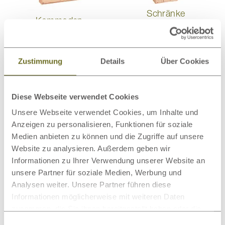
Schränke
Kommoden
Zustimmung
Details
Über Cookies
Wollteppiche
Bettwaren
Diese Webseite verwendet Cookies
Unsere Webseite verwendet Cookies, um Inhalte und
Anzeigen zu personalisieren, Funktionen für soziale
Medien anbieten zu können und die Zugriffe auf unsere
Website zu analysieren. Außerdem geben wir
Informationen zu Ihrer Verwendung unserer Website an
Bio-Bettwäsche
Wandbilder
unsere Partner für soziale Medien, Werbung und
Analysen weiter. Unsere Partner führen diese
Informationen möglicherweise mit weiteren Daten
Dieses Produkt bewerten
zusammen, die Sie ihnen bereitgestellt haben oder die
sie im Rahmen Ihrer Nutzung der Dienste gesammelt
Einwilligungsauswahl