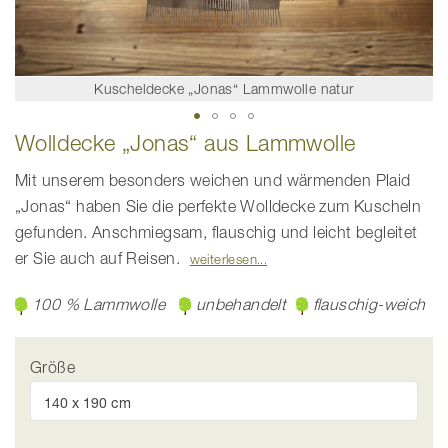
Kuscheldecke „Jonas“ Lammwolle natur
Zum
Wolldecke „Jonas“ aus Lammwolle
Anfang
der
Bildgalerie
Mit unserem besonders weichen und wärmenden Plaid
springen
„Jonas“ haben Sie die perfekte Wolldecke zum Kuscheln
gefunden. Anschmiegsam, flauschig und leicht begleitet
er Sie auch auf Reisen.
weiterlesen
100 % Lammwolle
unbehandelt
flauschig-weich
Größe