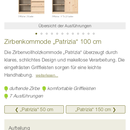
Übersicht der Ausführungen
Zum
Zirbenkommode „Patrizia“ 100 cm
Anfang
der
Bildgalerie
Die Zirbenvollholzkommode „Patrizia“ überzeugt durch
springen
klares, schlichtes Design und makellose Verarbeitung. Die
eingefrästen Griffleisten sorgen für eine leichte
Handhabung.
weiterlesen
duftende Zirbe
komfortable Griffleisten
7 Ausführungen
❮ „Patrizia“ 50 cm
„Patrizia“ ­150 cm ❯
Aufteilung