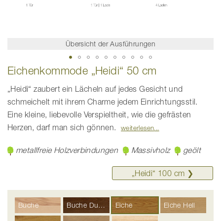
Übersicht der Ausführungen
Zum
Eichenkommode „Heidi“ 50 cm
Anfang
der
Bildgalerie
„Heidi“ zaubert ein Lächeln auf jedes Gesicht und
springen
schmeichelt mit ihrem Charme jedem Einrichtungsstil.
Eine kleine, liebevolle Verspieltheit, wie die gefrästen
Herzen, darf man sich gönnen.
weiterlesen
metallfreie Holzverbindungen
Massivholz
geölt
„Heidi“ ­100 cm ❯
Buche
Buche Dunkel
Eiche
Eiche Hell