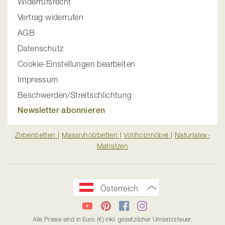
Widerrufsrecht
Vertrag widerrufen
AGB
Datenschutz
Cookie-Einstellungen bearbeiten
Impressum
Beschwerden/Streitschlichtung
Newsletter abonnieren
Zirbenbetten
|
Massivholzbetten
|
Vollholzmöbel
|
Naturlatex-
Matratzen
Österreich
YouTube
Pinterest
Facebook
Instagram
Alle Preise sind in Euro (€) inkl. gesetzlicher Umsatzsteuer.