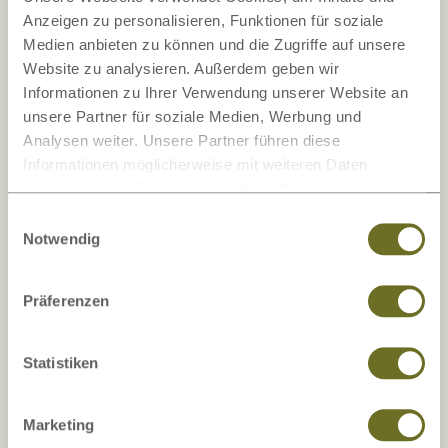
Anzeigen zu personalisieren, Funktionen für soziale
Medien anbieten zu können und die Zugriffe auf unsere
Website zu analysieren. Außerdem geben wir
Informationen zu Ihrer Verwendung unserer Website an
6 Wochen Geld-zurück-Garantie
unsere Partner für soziale Medien, Werbung und
Analysen weiter. Unsere Partner führen diese
LaModula gewährt Ihnen eine freiwillige 6
Informationen möglicherweise mit weiteren Daten
Wochen Geld-zurück-Garantie.
zusammen, die Sie ihnen bereitgestellt haben oder die
sie im Rahmen Ihrer Nutzung der Dienste gesammelt
Einwilligungsauswahl
haben.
Notwendig
Präferenzen
Versandkostenfrei
Statistiken
in Österreich, Deutschland und Italien.
Montageservice möglich!
Marketing