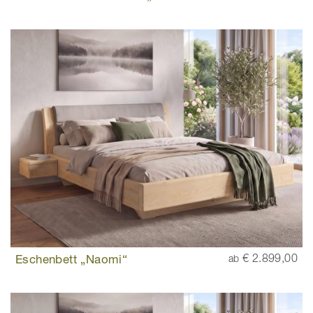
Eschenbett „Naomi“
€ 2.899,00
ab