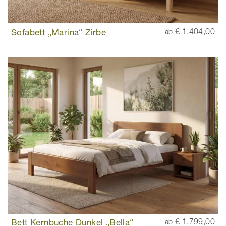
Sofabett „Marina“ Zirbe
€ 1.404,00
ab
Bett Kernbuche Dunkel „Bella“
€ 1.799,00
ab