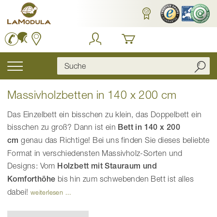
Zum
Inhalt
springen
Navigation
umschalten
Massivholzbetten in 140 x 200 cm
Das Einzelbett ein bisschen zu klein, das Doppelbett ein
bisschen zu groß? Dann ist ein
Bett in 140 x 200
cm
genau das Richtige! Bei uns finden Sie dieses beliebte
Format in verschiedensten Massivholz-Sorten und
Designs: Vom
Holzbett mit Stauraum und
Komforthöhe
bis hin zum schwebenden Bett ist alles
dabei!
weiterlesen ...