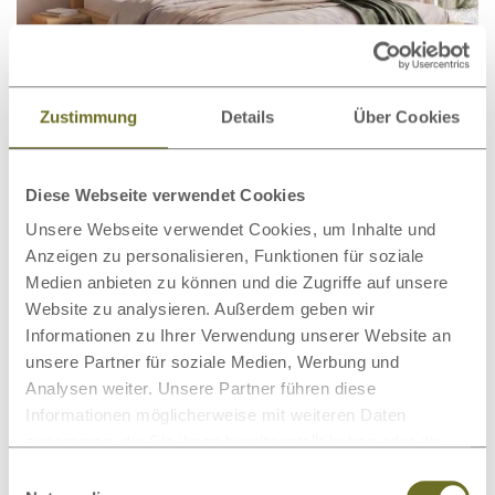
Zustimmung
Details
Über Cookies
Wildeichenbett Hell „Naomi“
€ 2.899,00
ab
Diese Webseite verwendet Cookies
Unsere Webseite verwendet Cookies, um Inhalte und
Anzeigen zu personalisieren, Funktionen für soziale
Medien anbieten zu können und die Zugriffe auf unsere
Website zu analysieren. Außerdem geben wir
Informationen zu Ihrer Verwendung unserer Website an
unsere Partner für soziale Medien, Werbung und
Analysen weiter. Unsere Partner führen diese
Informationen möglicherweise mit weiteren Daten
zusammen, die Sie ihnen bereitgestellt haben oder die
sie im Rahmen Ihrer Nutzung der Dienste gesammelt
Einwilligungsauswahl
haben.