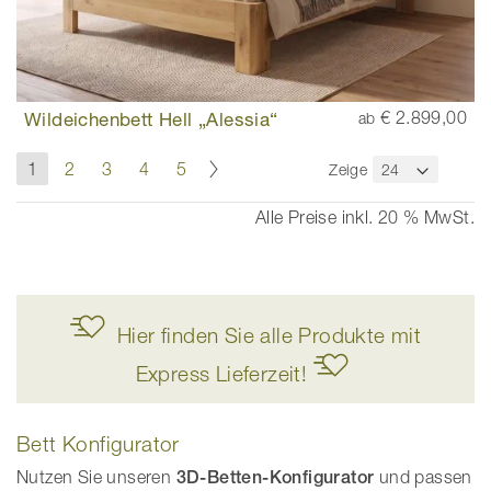
Wildeichenbett Hell „Alessia“
€ 2.899,00
ab
Seite
Seite
Weiter
Sie
Seite
Seite
Seite
Seite
1
2
3
4
5
Zeige
lesen
gerade
Alle Preise inkl. 20 % MwSt.
die
Seite
Hier finden Sie alle Produkte mit
Express Lieferzeit!
Bett Konfigurator
Nutzen Sie unseren
3D-Betten-Konfigurator
und passen