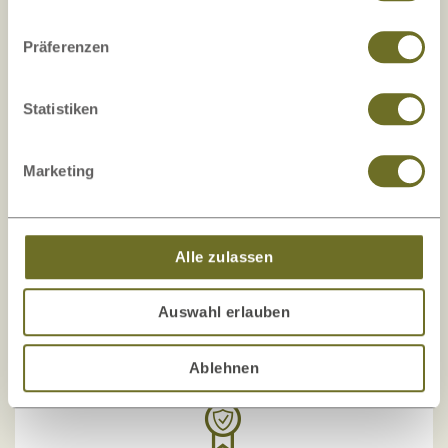
Präferenzen
Statistiken
Marketing
+43 4242 39900
Rückrufservice
Alle zulassen
office@lamodula.at
Auswahl erlauben
Ablehnen