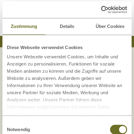
Kundenrezension verfassen
Zustimmung
Details
Über Cookies
Traumhaft schlafen
Natürlich wohnen
Diese Webseite verwendet Cookies
Unsere Webseite verwendet Cookies, um Inhalte und
Anzeigen zu personalisieren, Funktionen für soziale
Medien anbieten zu können und die Zugriffe auf unsere
Ihre Sicherheit liegt uns am Herzen!
Website zu analysieren. Außerdem geben wir
Die Zufriedenheit unserer Kunden, Sicherheit
Informationen zu Ihrer Verwendung unserer Website an
und Transparenz
sind uns wichtig!
unsere Partner für soziale Medien, Werbung und
Unser Onlineshop ist mehrfach auf
Analysen weiter. Unsere Partner führen diese
Kundenorientierung und Sicherheit getestet und
Informationen möglicherweise mit weiteren Daten
zusammen, die Sie ihnen bereitgestellt haben oder die
zertifiziert.
sie im Rahmen Ihrer Nutzung der Dienste gesammelt
Einwilligungsauswahl
haben.
Notwendig