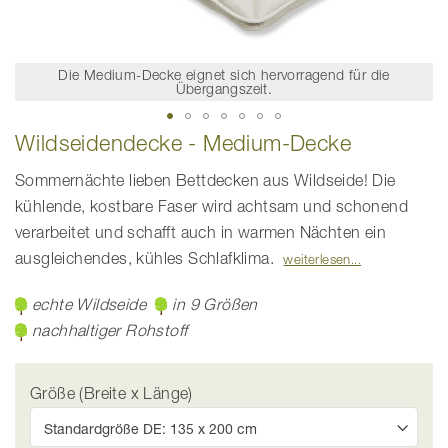
Die Medium-Decke eignet sich hervorragend für die
Übergangszeit.
Zum
Wildseidendecke - Medium-Decke
Anfang
der
Bildgalerie
Sommernächte lieben Bettdecken aus Wildseide! Die
springen
kühlende, kostbare Faser wird achtsam und schonend
verarbeitet und schafft auch in warmen Nächten ein
ausgleichendes, kühles Schlafklima.
weiterlesen
echte Wildseide
in 9 Größen
nachhaltiger Rohstoff
Größe (Breite x Länge)