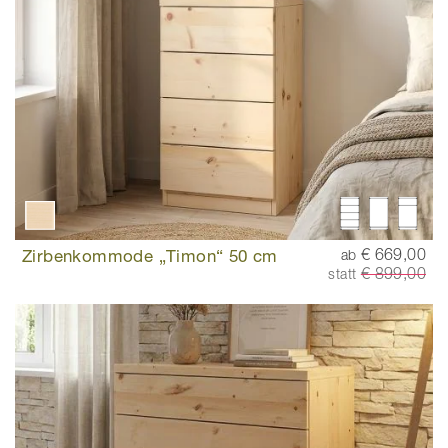
Zirbenkommode „Timon“ 50 cm
€ 669,00
ab
€ 899,00
statt