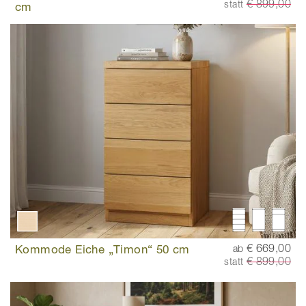
€ 899,00
statt
cm
Kommode Eiche „Timon“ 50 cm
€ 669,00
ab
€ 899,00
statt