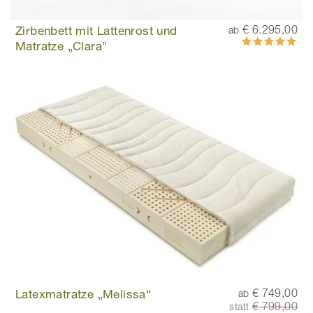
Zirbenbett mit Lattenrost und
€ 6.295,00
ab
Bewertung:
Matratze „Clara"
100%
Latexmatratze „Melissa“
€ 749,00
ab
€ 799,00
statt