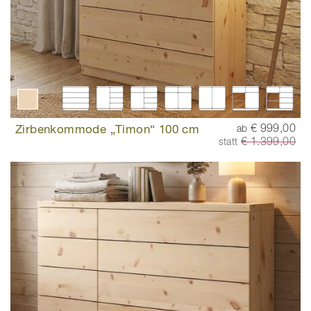
Zirbenkommode „Timon“ 100 cm
€ 999,00
ab
€ 1.399,00
statt