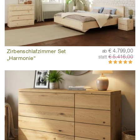
Zirbenschlafzimmer Set
€ 4.799,00
ab
€ 5.416,00
statt
„Harmonie“
Bewertung:
100%