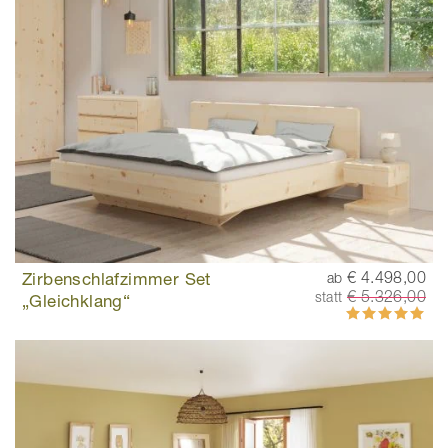
Zirbenschlafzimmer Set
€ 4.498,00
ab
€ 5.326,00
statt
„Gleichklang“
Bewertung:
100%