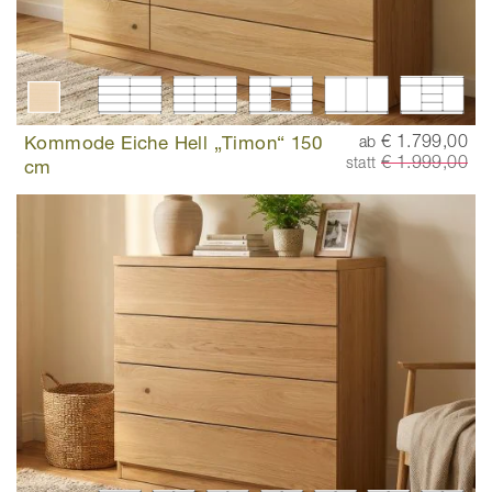
Kommode Eiche Hell „Timon“ 150
€ 1.799,00
ab
€ 1.999,00
statt
cm