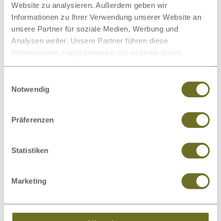
Website zu analysieren. Außerdem geben wir
Informationen zu Ihrer Verwendung unserer Website an
unsere Partner für soziale Medien, Werbung und
Analysen weiter. Unsere Partner führen diese
Informationen möglicherweise mit weiteren Daten
zusammen, die Sie ihnen bereitgestellt haben oder die
sie im Rahmen Ihrer Nutzung der Dienste gesammelt
Einwilligungsauswahl
haben.
Notwendig
Präferenzen
Kommode Wildeiche „Timon“ 100
€ 999,00
ab
€ 1.399,00
statt
cm
Statistiken
Marketing