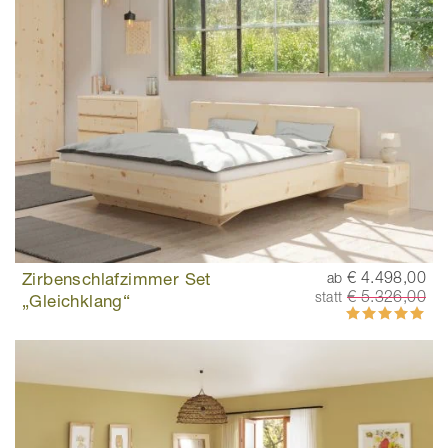
Zirbenschlafzimmer Set
€ 4.498,00
ab
€ 5.326,00
statt
„Gleichklang“
Bewertung:
100%