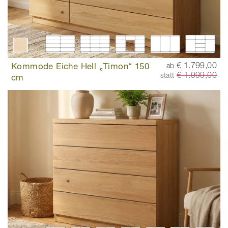
Kommode Eiche Hell „Timon“ 150
€ 1.799,00
ab
€ 1.999,00
statt
cm