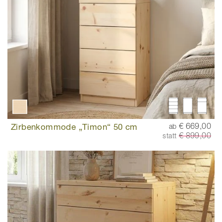
Zirbenkommode „Timon“ 50 cm
€ 669,00
ab
€ 899,00
statt