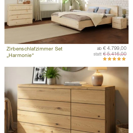
Zirbenschlafzimmer Set
€ 4.799,00
ab
€ 5.416,00
statt
„Harmonie“
Bewertung:
100%