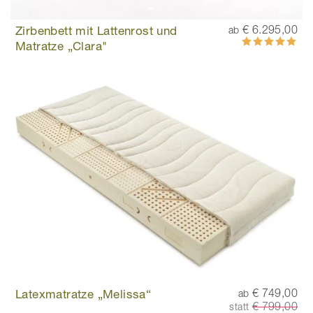
Zirbenbett mit Lattenrost und
€ 6.295,00
ab
Bewertung:
Matratze „Clara"
100%
Latexmatratze „Melissa“
€ 749,00
ab
€ 799,00
statt