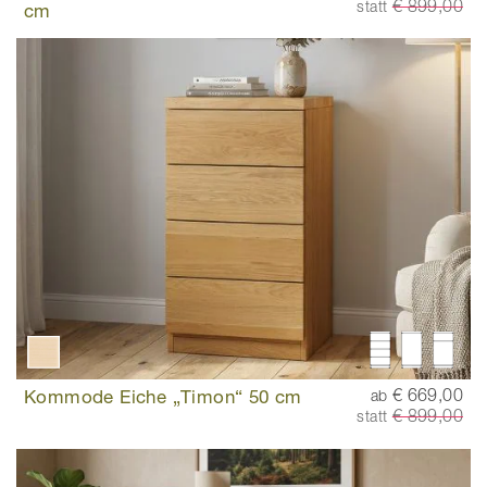
€ 899,00
statt
cm
Kommode Eiche „Timon“ 50 cm
€ 669,00
ab
€ 899,00
statt