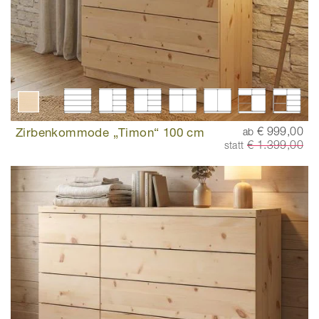
Zirbenkommode „Timon“ 100 cm
€ 999,00
ab
€ 1.399,00
statt