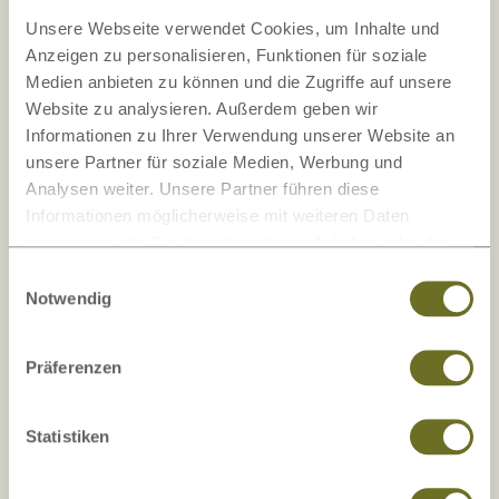
Unser Onlineshop ist mehrfach auf
Unsere Webseite verwendet Cookies, um Inhalte und
Kundenorientierung und Sicherheit getestet und
Anzeigen zu personalisieren, Funktionen für soziale
zertifiziert.
Medien anbieten zu können und die Zugriffe auf unsere
Website zu analysieren. Außerdem geben wir
Informationen zu Ihrer Verwendung unserer Website an
unsere Partner für soziale Medien, Werbung und
Analysen weiter. Unsere Partner führen diese
Informationen möglicherweise mit weiteren Daten
zusammen, die Sie ihnen bereitgestellt haben oder die
sie im Rahmen Ihrer Nutzung der Dienste gesammelt
Einwilligungsauswahl
haben.
Notwendig
+43 4242 39900
Präferenzen
Rückrufservice
Statistiken
office@lamodula.at