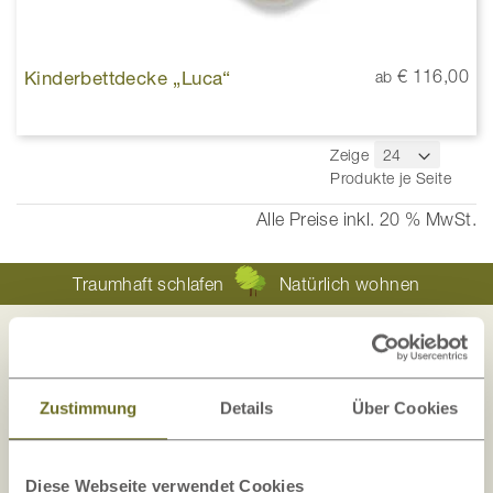
Kinderbettdecke „Luca“
€ 116,00
ab
Zeige
Produkte je Seite
Alle Preise inkl. 20 % MwSt.
Traumhaft schlafen
Natürlich wohnen
Ihre Sicherheit liegt uns am Herzen!
Zustimmung
Details
Über Cookies
Die Zufriedenheit unserer Kunden, Sicherheit
und Transparenz
sind uns wichtig!
Diese Webseite verwendet Cookies