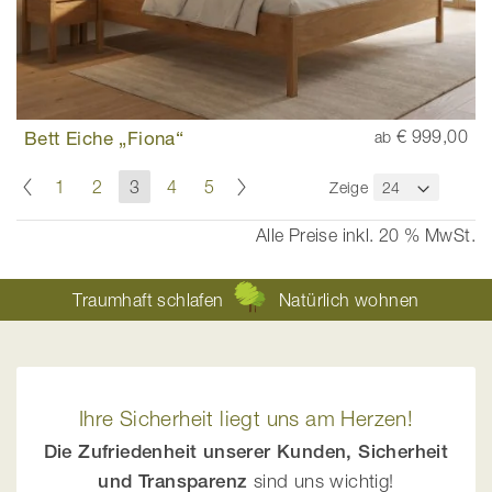
Bett Eiche „Fiona“
€ 999,00
ab
Seite
Seite
Zurück
Seite
Weiter
Seite
Seite
Sie
Seite
Seite
1
2
3
4
5
Zeige
lesen
gerade
Alle Preise inkl. 20 % MwSt.
die
Seite
Traumhaft schlafen
Natürlich wohnen
Ihre Sicherheit liegt uns am Herzen!
Die Zufriedenheit unserer Kunden, Sicherheit
und Transparenz
sind uns wichtig!