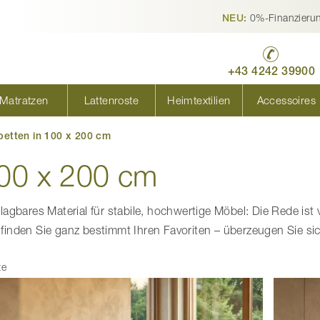
0%-Finanzieru
NEU:
+43 4242 39900
Matratzen
Lattenroste
Heimtextilien
Accessoires
betten in 100 x 200 cm
100 x 200 cm
chlagbares Material für stabile, hochwertige Möbel: Die Rede ist
s finden Sie ganz bestimmt Ihren Favoriten – überzeugen Sie sic
te