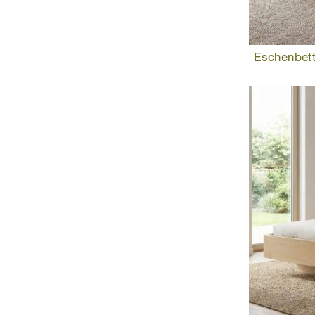
Eschenbett