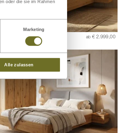
ben oder die sie im Rahmen
Marketing
ett „Cloe“
€ 2.999,00
ab
Alle zulassen