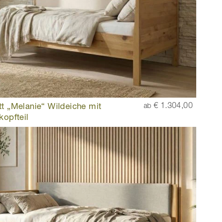
t „Melanie“ Wildeiche mit
€ 1.304,00
ab
kopfteil