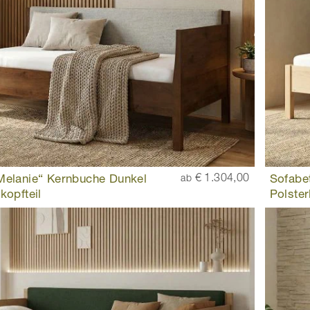
Melanie“ Kernbuche Dunkel
€ 1.304,00
Sofabet
ab
kopfteil
Polster