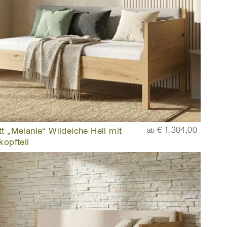
t „Melanie“ Wildeiche Hell mit
€ 1.304,00
ab
kopfteil