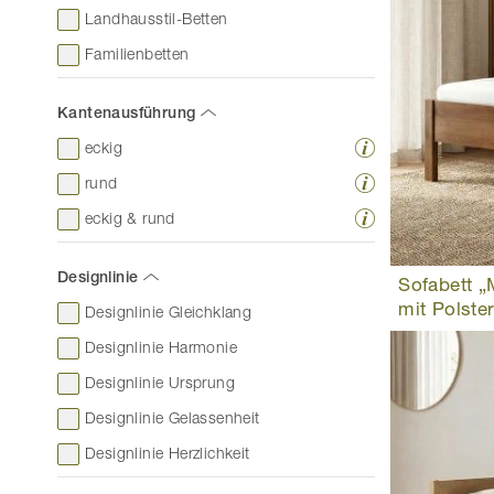
Landhausstil-Betten
Familienbetten
Kantenausführung
eckig
rund
eckig & rund
Designlinie
Sofabett „
mit Polster
Designlinie Gleichklang
Designlinie Harmonie
Designlinie Ursprung
Designlinie Gelassenheit
Designlinie Herzlichkeit