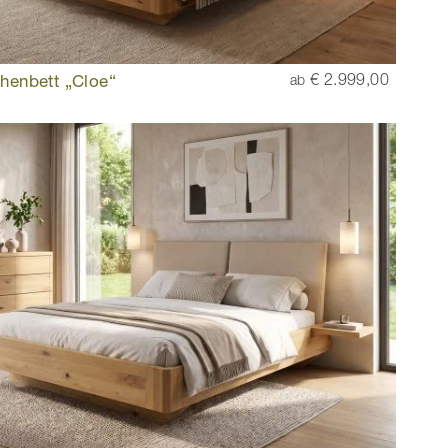
henbett „Cloe“
€ 2.999,00
ab