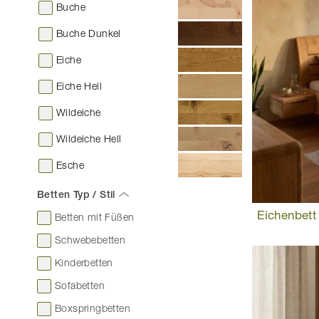
Buche
Buche Dunkel
Eiche
Eiche Hell
Wildeiche
Wildeiche Hell
Esche
Betten Typ / Stil
Eichenbett
Betten mit Füßen
Schwebebetten
Kinderbetten
Sofabetten
Boxspringbetten