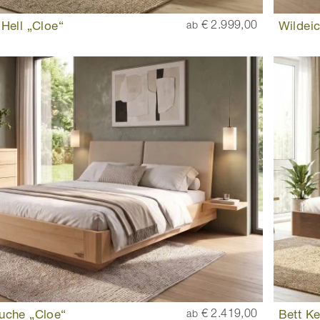
 Hell „Cloe“
€ 2.999,00
Wildeic
ab
uche „Cloe“
€ 2.419,00
Bett K
ab