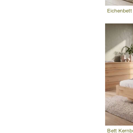
Eichenbett
Bett Kernb