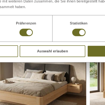
e mit weiteren Daten zusammen, die Sie ihnen bereitgestellt ha
esammelt haben.
Präferenzen
Statistiken
Melanie“ Zirbe mit
€ 1.853,00
Eichenb
ab
teil
Auswahl erlauben