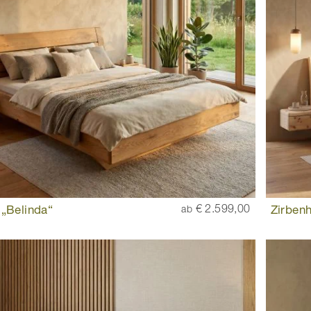
 „Belinda“
€ 2.599,00
Zirbenh
ab