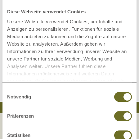
teilgenommen.
Diese Webseite verwendet Cookies
Unsere Webseite verwendet Cookies, um Inhalte und
Sehen Sie sich in unserem Unternehmen? Dann
Anzeigen zu personalisieren, Funktionen für soziale
bewerben Sie sich jetzt
bei LaModula!
Medien anbieten zu können und die Zugriffe auf unsere
Website zu analysieren. Außerdem geben wir
Informationen zu Ihrer Verwendung unserer Website an
unsere Partner für soziale Medien, Werbung und
❯ Zu den offenen Stellen
Analysen weiter. Unsere Partner führen diese
❯ Zu den FAQs des
Informationen möglicherweise mit weiteren Daten
Bewerbungsprozesses
zusammen, die Sie ihnen bereitgestellt haben oder die
sie im Rahmen Ihrer Nutzung der Dienste gesammelt
Einwilligungsauswahl
haben.
Notwendig
Traumhaft schlafen
Natürlich wohnen
Präferenzen
Statistiken