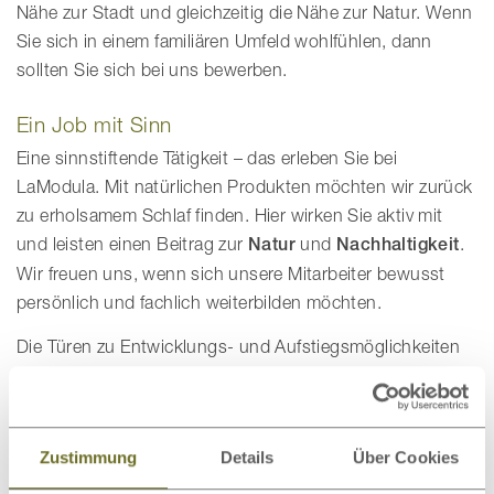
Nähe zur Stadt und gleichzeitig die Nähe zur Natur. Wenn
Sie sich in einem familiären Umfeld wohlfühlen, dann
sollten Sie sich bei uns bewerben.
Ein Job mit Sinn
Eine sinnstiftende Tätigkeit – das erleben Sie bei
LaModula. Mit natürlichen Produkten möchten wir zurück
zu erholsamem Schlaf finden. Hier wirken Sie aktiv mit
und leisten einen Beitrag zur
Natur
und
Nachhaltigkeit
.
Wir freuen uns, wenn sich unsere Mitarbeiter bewusst
persönlich und fachlich weiterbilden möchten.
Die Türen zu Entwicklungs- und Aufstiegsmöglichkeiten
stehen Ihnen daher immer offen. Jeder, der bei uns
arbeitet, soll schließlich gerne an seinen Arbeitsplatz
kommen. Sind wir motiviert, steigert sich unsere
Zustimmung
Details
Über Cookies
Leistung. Um diese
Zufriedenheit
stetig zu erhalten,
haben wir am BGF Gesundheitsförderungsprojekt