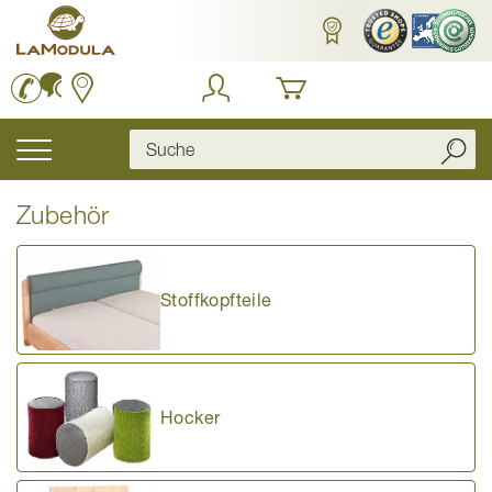
Zum
Inhalt
springen
Navigation
umschalten
Zubehör
Stoffkopfteile
Hocker