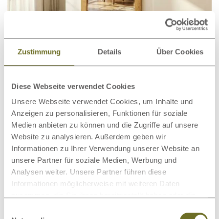
Wandspiegel „Sabrina“ aus Eiche
€ 259,00
ab
Zustimmung
Details
Über Cookies
Diese Webseite verwendet Cookies
Unsere Webseite verwendet Cookies, um Inhalte und
Anzeigen zu personalisieren, Funktionen für soziale
Medien anbieten zu können und die Zugriffe auf unsere
Website zu analysieren. Außerdem geben wir
Informationen zu Ihrer Verwendung unserer Website an
unsere Partner für soziale Medien, Werbung und
Analysen weiter. Unsere Partner führen diese
Informationen möglicherweise mit weiteren Daten
zusammen, die Sie ihnen bereitgestellt haben oder die
sie im Rahmen Ihrer Nutzung der Dienste gesammelt
Einwilligungsauswahl
haben.