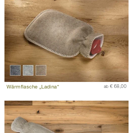
Wärmflasche „Ladina“
€ 68,00
ab