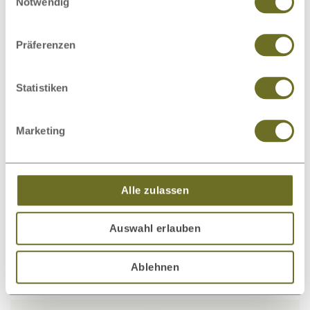
Notwendig
Wandspiegel „Sabrina“ aus Eiche
€ 259,00
ab
Hell
Präferenzen
Statistiken
Marketing
Alle zulassen
Auswahl erlauben
Wandspiegel „Sabrina“ aus
€ 259,00
ab
Ablehnen
Wildeiche Hell